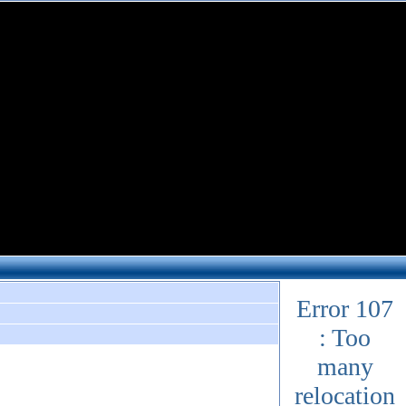
Error 107
: Too
many
relocation