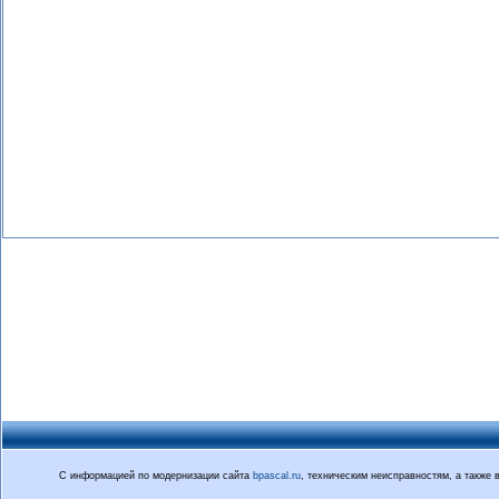
С информацией по модернизации сайта
bpascal.ru
, техническим неисправностям, а также