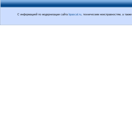
С информацией по модернизации сайта
bpascal.ru
, техническим неисправностям, а так