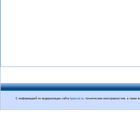
С информацией по модернизации сайта
bpascal.ru
, техническим неисправностям, а также