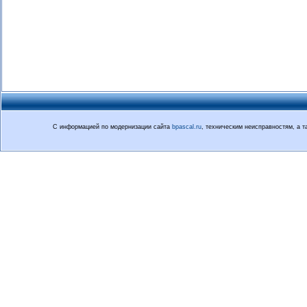
С информацией по модернизации сайта
bpascal.ru
, техническим неисправностям, а 