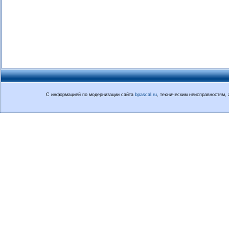
С информацией по модернизации сайта
bpascal.ru
, техническим неисправностям,