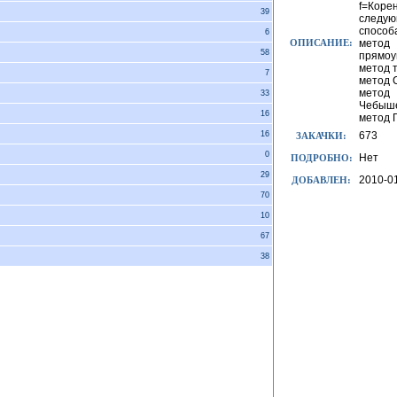
f=Корен
39
следу
способ
6
ОПИСАНИЕ:
метод
58
прямоу
метод 
7
метод 
метод
33
Чебыше
16
метод Г
16
673
ЗАКАЧКИ:
0
Нет
ПОДРОБНО:
29
2010-0
ДОБАВЛЕН:
70
10
67
38