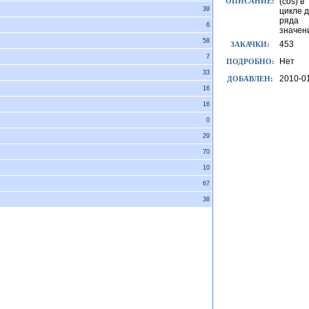
ОПИСАНИЕ:
(cos) в
39
цикле 
ряда
6
значен
58
453
ЗАКАЧКИ:
7
Нет
ПОДРОБНО:
33
2010-0
ДОБАВЛЕН:
16
16
0
29
70
10
67
38