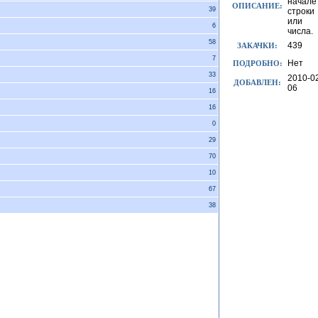
начале
ОПИСАНИЕ:
39
строки
или
6
числа.
58
439
ЗАКАЧКИ:
7
Нет
ПОДРОБНО:
33
2010-0
ДОБАВЛЕН:
06
16
16
0
29
70
10
67
38