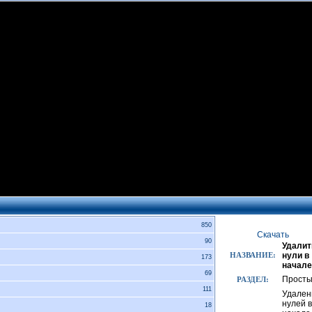
850
Скачать
90
Удалит
НАЗВАНИЕ:
нули в
173
начале
69
Прост
РАЗДЕЛ:
111
Удален
нулей в
18