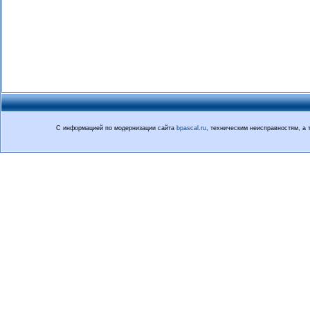
С информацией по модернизации сайта
bpascal.ru
, техническим неисправностям, а