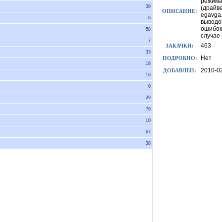
режим
39
(драйв
ОПИСАНИЕ:
egavga.
6
выводо
ошибок
58
случае 
7
463
ЗАКАЧКИ:
33
Нет
ПОДРОБНО:
16
2010-0
ДОБАВЛЕН:
16
0
29
70
10
67
38