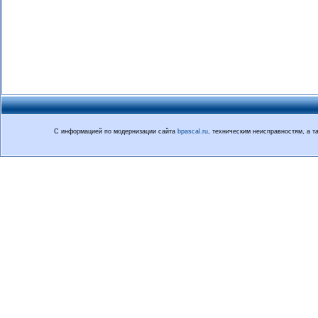
С информацией по модернизации сайта
bpascal.ru
, техническим неисправностям, а 