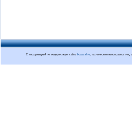
С информацией по модернизации сайта
bpascal.ru
, техническим неисправностям,