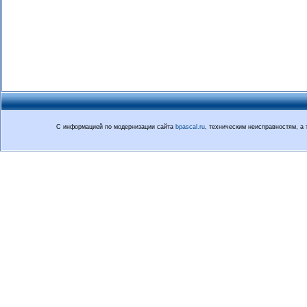
С информацией по модернизации сайта
bpascal.ru
, техническим неисправностям, а