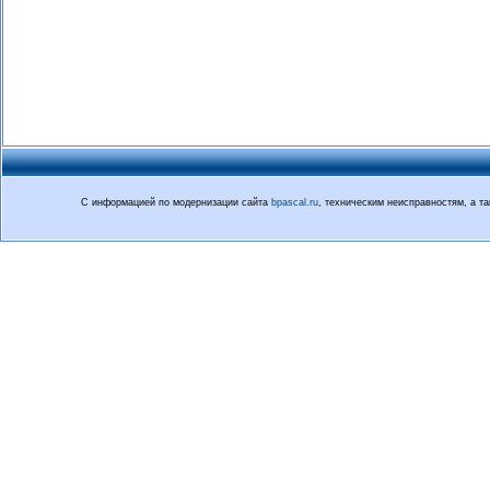
С информацией по модернизации сайта
bpascal.ru
, техническим неисправностям, а 