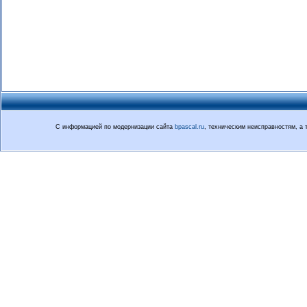
С информацией по модернизации сайта
bpascal.ru
, техническим неисправностям, а