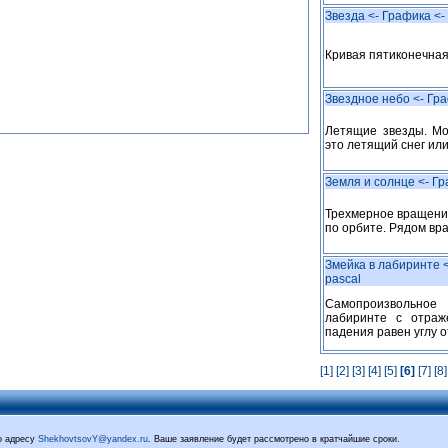
Звезда <- Графика <-
Кривая пятиконечная
Звездное небо <- Гра
Летящие звезды. Мо
это летящий снег или
Земля и солнце <- Гр
Трехмерное вращение
по орбите. Рядом вр
Змейка в лабиринте <
pascal
Самопроизвольное
лабиринте с отраж
падения равен углу 
[1]
[2]
[3]
[4]
[5]
[6]
[7]
[8]
о адресу
ShekhovtsovY@yandex.ru
. Ваше заявление будет рассмотрено в кратчайшие сроки.