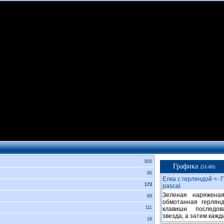
850
Графика
(51-60)
90
Елка с герляндой <- 
173
pascal
Зеленая наряжена
69
обмотанная герлян
111
клавиши последов
звезда, а затем кажд
18