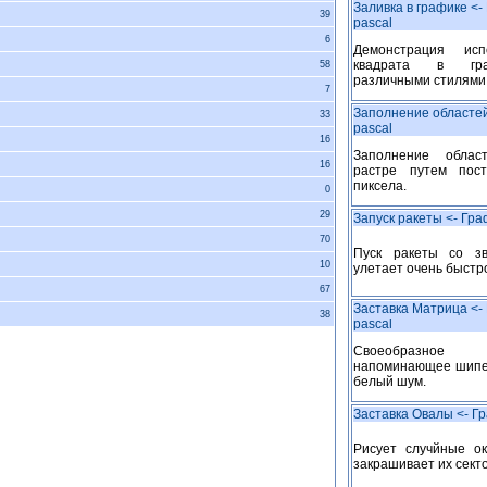
Заливка в графике <-
39
pascal
6
Демонстрация исп
квадрата в гра
58
различными стилями
7
Заполнение областей
33
pascal
16
Заполнение облас
16
растре путем пост
пиксела.
0
29
Запуск ракеты <- Гра
70
Пуск ракеты со зв
10
улетает очень быстро
67
Заставка Матрица <- 
38
pascal
Своеобразно
напоминающее шипен
белый шум.
Заставка Овалы <- Гр
Рисует случйные о
закрашивает их сект