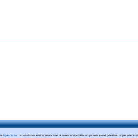
йта
bpascal.ru
, техническим неисправностям, а также вопросами по размещению рекламы обращаться п