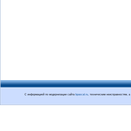
С информацией по модернизации сайта
bpascal.ru
, техническим неисправностям, 