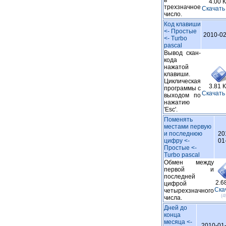
в
4.00 
трехзначное
Cкачать
число.
Код клавиши
<- Простые
2010-02
<- Turbo
pascal
Вывод скан-
кода
нажатой
клавиши.
Циклическая
3.81 
программы с
Cкачать
выходом по
нажатию
'Esc'.
Поменять
местами первую
и последнюю
20
цифру <-
01
Простые <-
Turbo pascal
Обмен между
первой и
последней
2.6
цифрой
Cка
четырехзначного
(4
числа.
Дней до
конца
месяца <-
2010-01