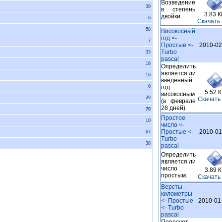
Возведение
39
в степень
3.83 К
двойки.
6
Cкачать
58
Високосный
год <-
7
Простые <-
2010-02
Turbo
33
pascal
16
Определить
является ли
16
введенный
0
год
5.52 
високосным
29
Cкачать
(в феврале
28 дней).
70
Простое
10
число <-
Простые <-
2010-01
67
Turbo
38
pascal
Определить
является ли
число
3.89 
простым.
Cкачать
Версты -
километры
<- Простые
2010-01
<- Turbo
pascal