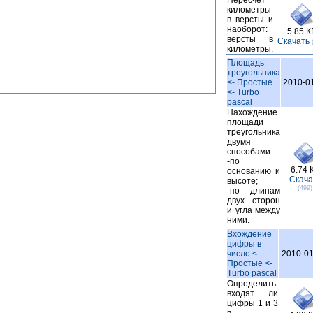
Пересчет
километры
в версты и
наоборот:
5.85 К
версты в
Cкачать
(
километры.
Площадь
треугольника
<- Простые
2010-0
<- Turbo
pascal
Нахождение
площади
треугольника
двумя
способами:
-по
6.74 
основанию и
Cкача
высоте;
(499)
-по длинам
двух сторон
и угла между
ними.
Вхождение
цифры в
число <-
2010-01
Простые <-
Turbo pascal
Определить
входят ли
цифры 1 и 3